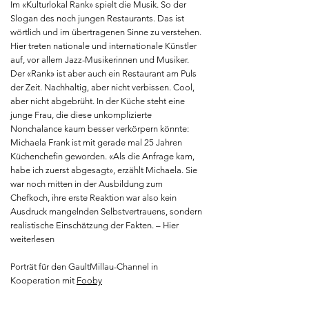
Im «Kulturlokal Rank» spielt die Musik. So der
Slogan des noch jungen Restaurants. Das ist
wörtlich und im übertragenen Sinne zu verstehen.
Hier treten nationale und internationale Künstler
auf, vor allem Jazz-Musikerinnen und Musiker.
Der «Rank» ist aber auch ein Restaurant am Puls
der Zeit. Nachhaltig, aber nicht verbissen. Cool,
aber nicht abgebrüht. In der Küche steht eine
junge Frau, die diese unkomplizierte
Nonchalance kaum besser verkörpern könnte:
Michaela Frank ist mit gerade mal 25 Jahren
Küchenchefin geworden. «Als die Anfrage kam,
habe ich zuerst abgesagt», erzählt Michaela. Sie
war noch mitten in der Ausbildung zum
Chefkoch, ihre erste Reaktion war also kein
Ausdruck mangelnden Selbstvertrauens, sondern
realistische Einschätzung der Fakten. – Hier
weiterlesen
Porträt für den GaultMillau-Channel in
Kooperation mit
Fooby